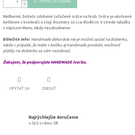
Pridať do košíka
Nádherné, bohato zdobené zaťažené srdce na hrob. Srdce je ukotvené
betónom v kvetináči a stojí. Rozmery sú cca 45x45cm. V strede tabuľka
s nápisom Mami, nikdy nezabudneme.
Dôležité info:
Handmade dekorácie nie je možné zaslať na dobierku,
takže v prípade, že máte v košíku aj handmade produkt, možnosť
platby na dobierku sa vám nezobrazí.
Ďakujem, že podporujete HANDMADE tvorbu.
OPÝTAŤ SA
ZDIEĽAŤ
Najrýchlejšie doručenie
s GLS v rámci SR