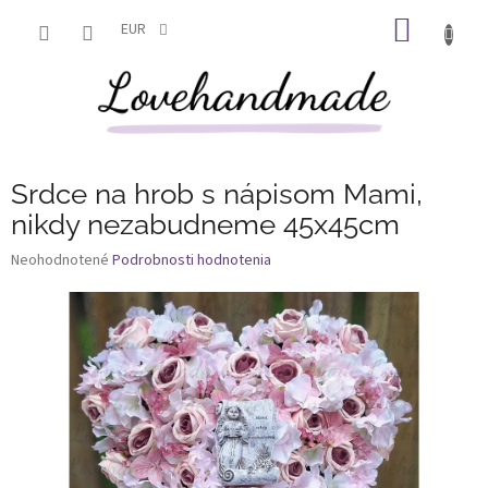
Prejsť
NÁKU
na
EUR
obsah
KOŠÍK
Srdce na hrob s nápisom Mami,
nikdy nezabudneme 45x45cm
Priemerné
Neohodnotené
Podrobnosti hodnotenia
hodnotenie
produktu
je
0,0
z
5
hviezdičiek.