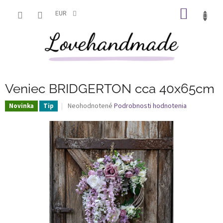
Prejsť
NÁKU
na
EUR
obsah
KOŠÍK
Veniec BRIDGERTON cca 40x65cm
Priemerné
Neohodnotené
Podrobnosti hodnotenia
Novinka
Tip
hodnotenie
produktu
je
0,0
z
5
hviezdičiek.