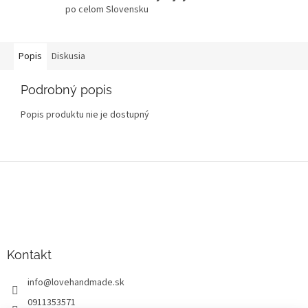
po celom Slovensku
Popis
Diskusia
Podrobný popis
Popis produktu nie je dostupný
Z
á
p
ä
t
i
Kontakt
e
info
@
lovehandmade.sk
0911353571