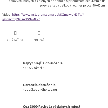
fialových, bielych a zelených odtieňoch s priemerom cca 40cm plus
previs a teda celkový rozmer je cca 40x65cm.
Video:
https://www.instagram.com/reel/DZmsiweM1Tu/?
igsh=cmIyNzFmdGN4MXkz
OPÝTAŤ SA
ZDIEĽAŤ
Najrýchlejšie doručenie
s GLS v rámci SR
Garancia doručenia
nepoškodeného tovaru
Cez 3000 Packeta výdajných miest