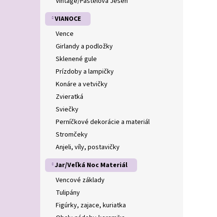
Vintage/Pastelová Jeseň
VIANOCE
Vence
Girlandy a podložky
Sklenené gule
Prízdoby a lampičky
Konáre a vetvičky
Zvieratká
Sviečky
Perníčkové dekorácie a materiál
Stromčeky
Anjeli, víly, postavičky
Jar/Veľká Noc Materiál
Vencové základy
Tulipány
Figúrky, zajace, kuriatka