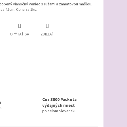
dobený vianočný veniec s ružami a zamatovou mašľou.
ca 45cm. Cena za 1ks.
OPÝTAŤ SA
ZDIEĽAŤ
Cez 3000 Packeta
a
výdajných miest
ru
po celom Slovensku