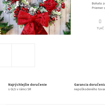
Bohato z
Priemer c
TLAČ
Najrýchlejšie doručenie
Garancia doručeni
s GLS v rámci SR
nepoškodeného tova