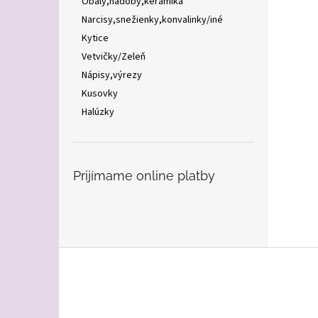
Obaly,nádoby,keramika
Narcisy,snežienky,konvalinky/iné
Kytice
Vetvičky/Zeleň
Nápisy,výrezy
Kusovky
Halúzky
Prijímame online platby
Z
á
p
ä
t