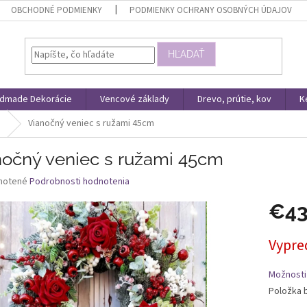
OBCHODNÉ PODMIENKY
PODMIENKY OCHRANY OSOBNÝCH ÚDAJOV
HĽADAŤ
dmade Dekorácie
Vencové základy
Drevo, prútie, kov
K
e
Vianočný veniec s ružami 45cm
nočný veniec s ružami 45cm
né
notené
Podrobnosti hodnotenia
nie
€4
u
Jednotk
Vypre
cena:
iek.
Možnosti
Položka 