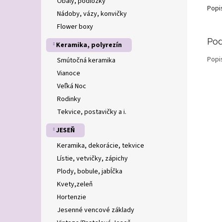
Obaly, podložky
Popi
Nádoby, vázy, konvičky
Flower boxy
Pod
Keramika, polyrezín
Popi
Smútočná keramika
Vianoce
Veľká Noc
Rodinky
Tekvice, postavičky a i.
JESEŇ
Keramika, dekorácie, tekvice
Lístie, vetvičky, zápichy
Plody, bobule, jabĺčka
Kvety,zeleň
Hortenzie
Jesenné vencové základy