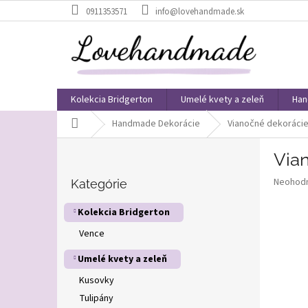
Prejsť
0911353571
info@lovehandmade.sk
na
obsah
Kolekcia Bridgerton
Umelé kvety a zeleň
Han
Domov
Handmade Dekorácie
Vianočné dekoráci
B
Via
o
Preskočiť
č
Priemer
Neohod
kategórie
Kategórie
n
hodnote
ý
produkt
Kolekcia Bridgerton
p
je
Vence
0,0
a
z
n
Umelé kvety a zeleň
5
e
hviezdič
l
Kusovky
Tulipány