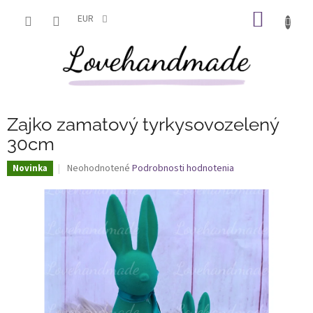
Prejsť
NÁKU
na
EUR
obsah
KOŠÍK
Zajko zamatový tyrkysovozelený
30cm
Priemerné
Neohodnotené
Podrobnosti hodnotenia
Novinka
hodnotenie
produktu
je
0,0
z
5
hviezdičiek.