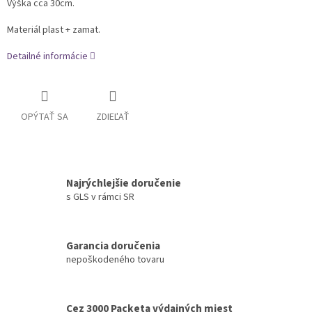
Výška cca 30cm.
Materiál plast + zamat.
Detailné informácie
OPÝTAŤ SA
ZDIEĽAŤ
Najrýchlejšie doručenie
s GLS v rámci SR
Garancia doručenia
nepoškodeného tovaru
Cez 3000 Packeta výdajných miest