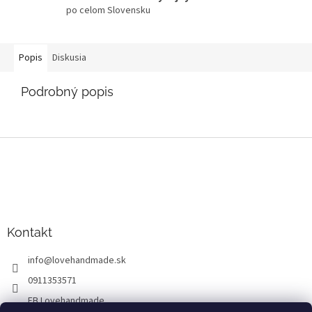
po celom Slovensku
Popis
Diskusia
Podrobný popis
Z
á
p
ä
t
i
Kontakt
e
info
@
lovehandmade.sk
0911353571
FB Lovehandmade